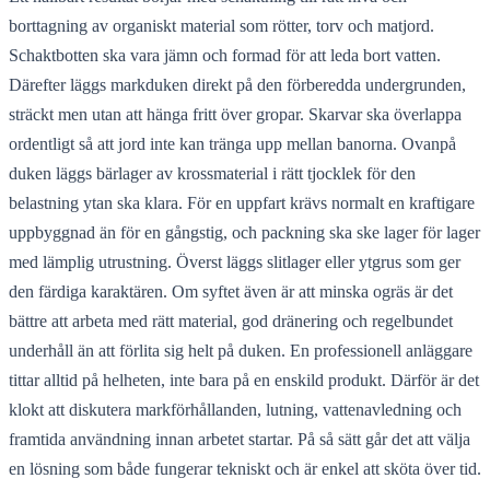
borttagning av organiskt material som rötter, torv och matjord.
Schaktbotten ska vara jämn och formad för att leda bort vatten.
Därefter läggs markduken direkt på den förberedda undergrunden,
sträckt men utan att hänga fritt över gropar. Skarvar ska överlappa
ordentligt så att jord inte kan tränga upp mellan banorna. Ovanpå
duken läggs bärlager av krossmaterial i rätt tjocklek för den
belastning ytan ska klara. För en uppfart krävs normalt en kraftigare
uppbyggnad än för en gångstig, och packning ska ske lager för lager
med lämplig utrustning. Överst läggs slitlager eller ytgrus som ger
den färdiga karaktären. Om syftet även är att minska ogräs är det
bättre att arbeta med rätt material, god dränering och regelbundet
underhåll än att förlita sig helt på duken. En professionell anläggare
tittar alltid på helheten, inte bara på en enskild produkt. Därför är det
klokt att diskutera markförhållanden, lutning, vattenavledning och
framtida användning innan arbetet startar. På så sätt går det att välja
en lösning som både fungerar tekniskt och är enkel att sköta över tid.