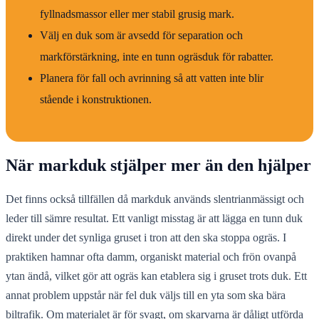
fyllnadsmassor eller mer stabil grusig mark.
Välj en duk som är avsedd för separation och
markförstärkning, inte en tunn ogräsduk för rabatter.
Planera för fall och avrinning så att vatten inte blir
stående i konstruktionen.
När markduk stjälper mer än den hjälper
Det finns också tillfällen då markduk används slentrianmässigt och
leder till sämre resultat. Ett vanligt misstag är att lägga en tunn duk
direkt under det synliga gruset i tron att den ska stoppa ogräs. I
praktiken hamnar ofta damm, organiskt material och frön ovanpå
ytan ändå, vilket gör att ogräs kan etablera sig i gruset trots duk. Ett
annat problem uppstår när fel duk väljs till en yta som ska bära
biltrafik. Om materialet är för svagt, om skarvarna är dåligt utförda