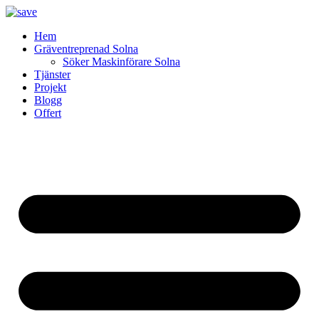
Skip
to
Hem
content
Gräventreprenad Solna
Söker Maskinförare Solna
Tjänster
Projekt
Blogg
Offert