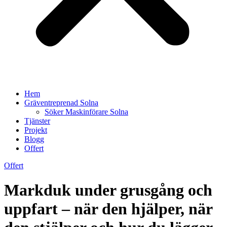
Hem
Gräventreprenad Solna
Söker Maskinförare Solna
Tjänster
Projekt
Blogg
Offert
Offert
Markduk under grusgång och
uppfart – när den hjälper, när