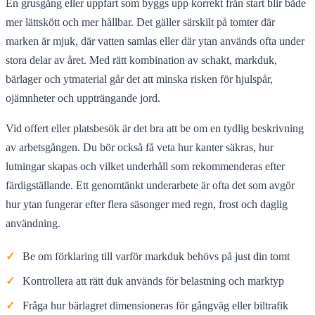
En grusgång eller uppfart som byggs upp korrekt från start blir både
mer lättskött och mer hållbar. Det gäller särskilt på tomter där
marken är mjuk, där vatten samlas eller där ytan används ofta under
stora delar av året. Med rätt kombination av schakt, markduk,
bärlager och ytmaterial går det att minska risken för hjulspår,
ojämnheter och uppträngande jord.
Vid offert eller platsbesök är det bra att be om en tydlig beskrivning
av arbetsgången. Du bör också få veta hur kanter säkras, hur
lutningar skapas och vilket underhåll som rekommenderas efter
färdigställande. Ett genomtänkt underarbete är ofta det som avgör
hur ytan fungerar efter flera säsonger med regn, frost och daglig
användning.
✓
Be om förklaring till varför markduk behövs på just din tomt
✓
Kontrollera att rätt duk används för belastning och marktyp
✓
Fråga hur bärlagret dimensioneras för gångväg eller biltrafik