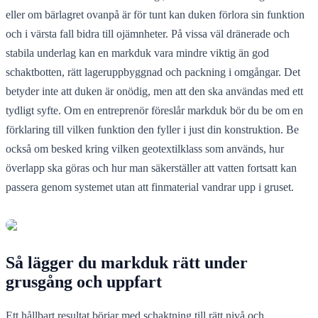
eller om bärlagret ovanpå är för tunt kan duken förlora sin funktion
och i värsta fall bidra till ojämnheter. På vissa väl dränerade och
stabila underlag kan en markduk vara mindre viktig än god
schaktbotten, rätt lageruppbyggnad och packning i omgångar. Det
betyder inte att duken är onödig, men att den ska användas med ett
tydligt syfte. Om en entreprenör föreslår markduk bör du be om en
förklaring till vilken funktion den fyller i just din konstruktion. Be
också om besked kring vilken geotextilklass som används, hur
överlapp ska göras och hur man säkerställer att vatten fortsatt kan
passera genom systemet utan att finmaterial vandrar upp i gruset.
Så lägger du markduk rätt under
grusgång och uppfart
Ett hållbart resultat börjar med schaktning till rätt nivå och