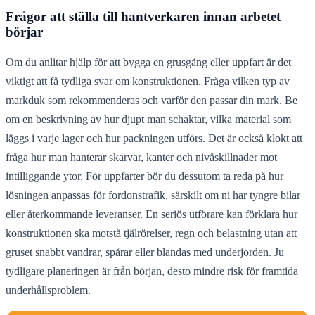
Frågor att ställa till hantverkaren innan arbetet
börjar
Om du anlitar hjälp för att bygga en grusgång eller uppfart är det
viktigt att få tydliga svar om konstruktionen. Fråga vilken typ av
markduk som rekommenderas och varför den passar din mark. Be
om en beskrivning av hur djupt man schaktar, vilka material som
läggs i varje lager och hur packningen utförs. Det är också klokt att
fråga hur man hanterar skarvar, kanter och nivåskillnader mot
intilliggande ytor. För uppfarter bör du dessutom ta reda på hur
lösningen anpassas för fordonstrafik, särskilt om ni har tyngre bilar
eller återkommande leveranser. En seriös utförare kan förklara hur
konstruktionen ska motstå tjälrörelser, regn och belastning utan att
gruset snabbt vandrar, spårar eller blandas med underjorden. Ju
tydligare planeringen är från början, desto mindre risk för framtida
underhållsproblem.