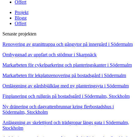
Offert
Projekt
Blogg
Offert
Senaste projekten
Renovering av granittrappa och gångytor på innergård i Södermalm
Ombyggnad av uppfart och stödmur i Skarpnäck
Markarbeten för cykelparkering och planteringskanter i Södermalm
Markarbeten för lekplatsrenovering på bostadsgård i Södermalm
Omläggning av gårdsbjälklag med ny planteringsyta i Södermalm
Finplanering och rullgräs på bostadsgård i Södermalm, Stockholm
Ny dränering och dagvattenbrunnar kring flerbostadshus i
Södermalm, Stockholm
Anläggning av skelettjord och trädgropar längs gata i Södermalm,
Stockholm