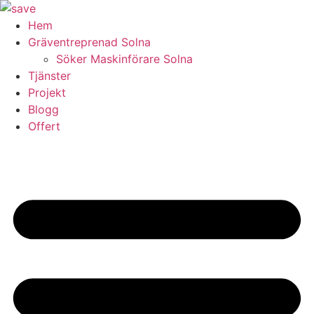
Skip
to
Hem
content
Gräventreprenad Solna
Söker Maskinförare Solna
Tjänster
Projekt
Blogg
Offert