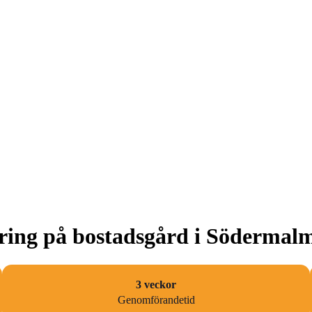
ering på bostadsgård i Södermal
3 veckor
Genomförandetid