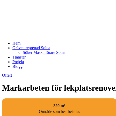
Hem
Gräventreprenad Solna
Söker Maskinförare Solna
Tjänster
Projekt
Blogg
Offert
Markarbeten för lekplatsrenov
320 m²
Område som bearbetades