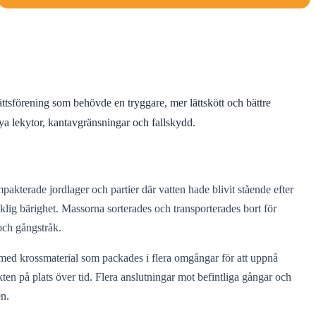
ttsförening som behövde en tryggare, mer lättskött och bättre
ya lekytor, kantavgränsningar och fallskydd.
kterade jordlager och partier där vatten hade blivit stående efter
äcklig bärighet. Massorna sorterades och transporterades bort för
 och gångstråk.
p med krossmaterial som packades i flera omgångar för att uppnå
kten på plats över tid. Flera anslutningar mot befintliga gångar och
en.