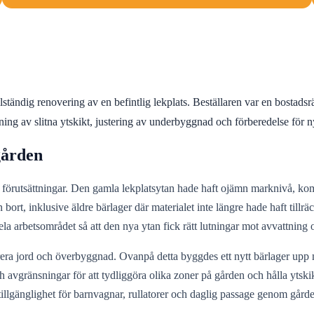
ändig renovering av en befintlig lekplats. Beställaren var en bostadsrä
ning av slitna ytskikt, justering av underbyggnad och förberedelse för n
gården
örutsättningar. Den gamla lekplatsytan hade haft ojämn marknivå, kompa
 bort, inklusive äldre bärlager där materialet inte längre hade haft tillr
ela arbetsområdet så att den nya ytan fick rätt lutningar mot avvattning
parera jord och överbyggnad. Ovanpå detta byggdes ett nytt bärlager up
och avgränsningar för att tydliggöra olika zoner på gården och hålla ytski
tillgänglighet för barnvagnar, rullatorer och daglig passage genom gård