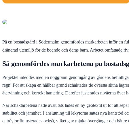
På en bostadsgård i Södermalm genomfördes markarbeten inför en fullst
dränerad utemiljö för de boende och deras barn. Arbetet omfattade riv
Så genomfördes markarbetena på bostads
Projektet inleddes med en noggrann genomgång av gårdens befintliga f
regn. För att skapa en hållbar grund schaktades de översta slitna lagren
återvinning och korrekt hantering. Därefter justerades nivåerna över h
När schaktarbetena hade avslutats lades en ny geotextil ut för att se
stabilitet och jämnhet. I anslutning till lekytorna sattes nya kantstöd 
entréytor finjusterades också, vilket gav mjuka övergångar och bättre 