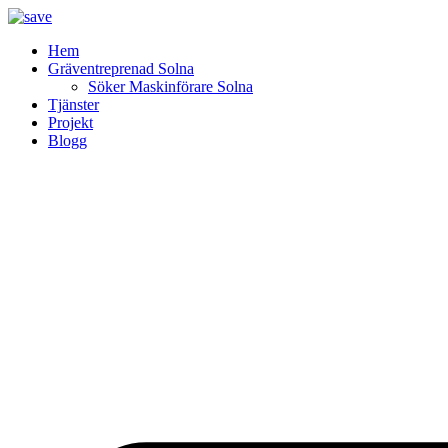
Skip
to
Hem
content
Gräventreprenad Solna
Söker Maskinförare Solna
Tjänster
Projekt
Blogg